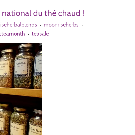
 national du thé chaud !
iseherbalblends
moonriseherbs
•
•
otteamonth
teasale
•