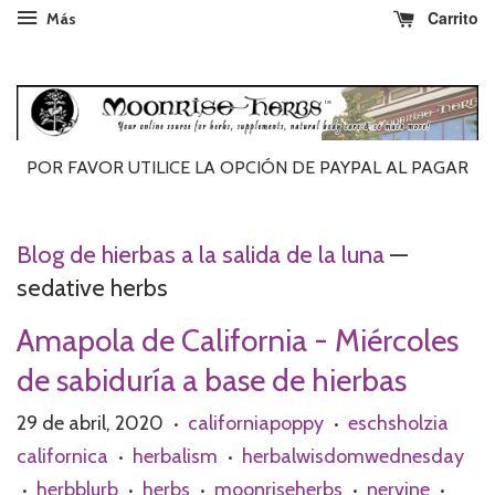
Carrito
Más
POR FAVOR UTILICE LA OPCIÓN DE PAYPAL AL ​​PAGAR
Blog de hierbas a la salida de la luna
—
sedative herbs
Amapola de California - Miércoles
de sabiduría a base de hierbas
29 de abril, 2020
californiapoppy
eschsholzia
•
•
californica
herbalism
herbalwisdomwednesday
•
•
herbblurb
herbs
moonriseherbs
nervine
•
•
•
•
•