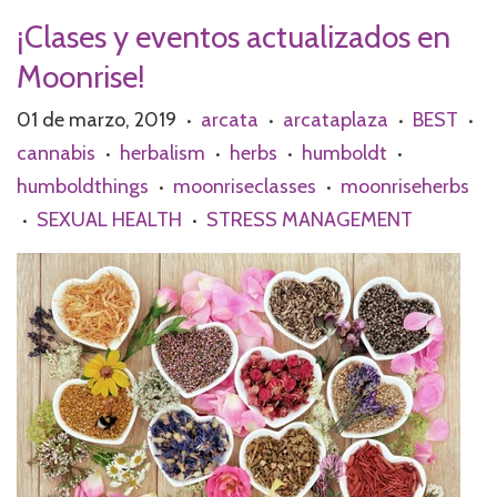
¡Clases y eventos actualizados en
Moonrise!
01 de marzo, 2019
arcata
arcataplaza
BEST
•
•
•
•
cannabis
herbalism
herbs
humboldt
•
•
•
•
humboldthings
moonriseclasses
moonriseherbs
•
•
SEXUAL HEALTH
STRESS MANAGEMENT
•
•