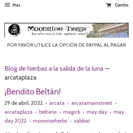
Carrito
Más
POR FAVOR UTILICE LA OPCIÓN DE PAYPAL AL ​​PAGAR
Blog de hierbas a la salida de la luna
—
arcataplaza
¡Bendito Beltán!
29 de abril, 2022
arcata
arcatamainstreet
•
•
•
arcataplaza
beltane
magick
may day
may
•
•
•
•
day 2022
moonriseherbs
sabbat
•
•