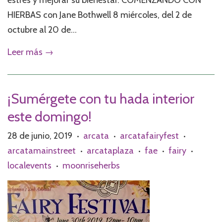
estrés y mejorar su bienestar. COMENZANDO CON
HIERBAS con Jane Bothwell 8 miércoles, del 2 de
octubre al 20 de...
Leer más →
¡Sumérgete con tu hada interior
este domingo!
28 de junio, 2019
arcata
arcatafairyfest
•
•
•
arcatamainstreet
arcataplaza
fae
fairy
•
•
•
•
localevents
moonriseherbs
•