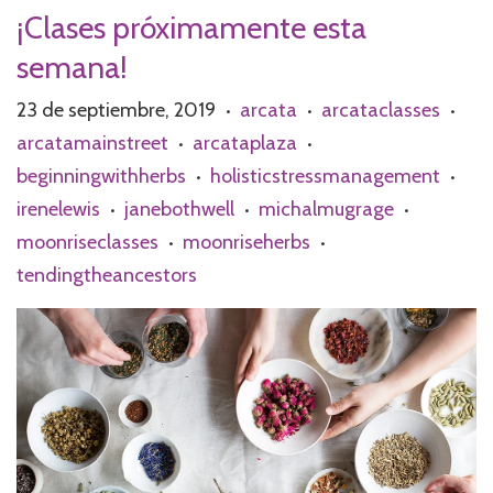
¡Clases próximamente esta
semana!
23 de septiembre, 2019
arcata
arcataclasses
•
•
•
arcatamainstreet
arcataplaza
•
•
beginningwithherbs
holisticstressmanagement
•
•
irenelewis
janebothwell
michalmugrage
•
•
•
moonriseclasses
moonriseherbs
•
•
tendingtheancestors