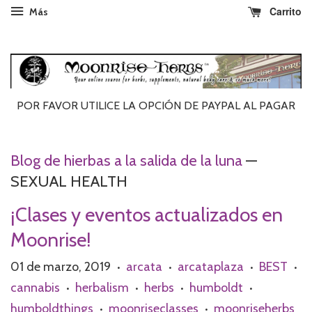
Carrito
Más
POR FAVOR UTILICE LA OPCIÓN DE PAYPAL AL ​​PAGAR
Blog de hierbas a la salida de la luna
—
SEXUAL HEALTH
¡Clases y eventos actualizados en
Moonrise!
01 de marzo, 2019
arcata
arcataplaza
BEST
•
•
•
•
cannabis
herbalism
herbs
humboldt
•
•
•
•
humboldthings
moonriseclasses
moonriseherbs
•
•