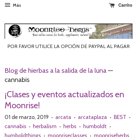
Carrito
Más
POR FAVOR UTILICE LA OPCIÓN DE PAYPAL AL ​​PAGAR
Blog de hierbas a la salida de la luna
—
cannabis
¡Clases y eventos actualizados en
Moonrise!
01 de marzo, 2019
arcata
arcataplaza
BEST
•
•
•
•
cannabis
herbalism
herbs
humboldt
•
•
•
•
humboldthings
moonriseclasses
moonriseherbs
•
•